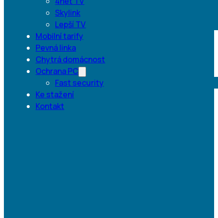
4net TV
Skylink
Lepší TV
Mobilní tarify
Pevná linka
Chytrá domácnost
Ochrana PC
Fast security
Ke stažení
Kontakt