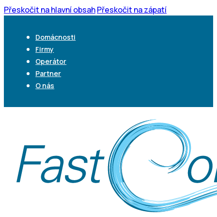
Přeskočit na hlavní obsah
Přeskočit na zápatí
Domácnosti
Firmy
Operátor
Partner
O nás