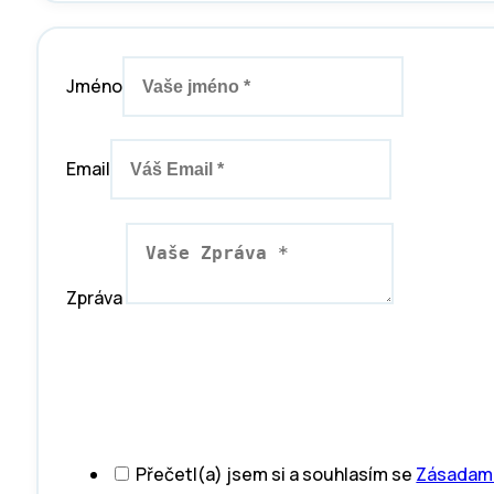
Jméno
Email
Zpráva
Přečetl(a) jsem si a souhlasím se
Zásadami