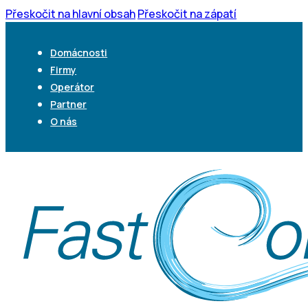
Přeskočit na hlavní obsah
Přeskočit na zápatí
Domácnosti
Firmy
Operátor
Partner
O nás