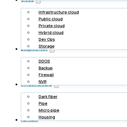
Infrastructure cloud
Public cloud
Private cloud
Hybrid cloud
Dev Ops
Storage
Bezpečnost
DDOS
Backup
Firewall
NVR
Infrastruktura
Dark fiber
Pipe
Micro pipe
Housing
Kontakt