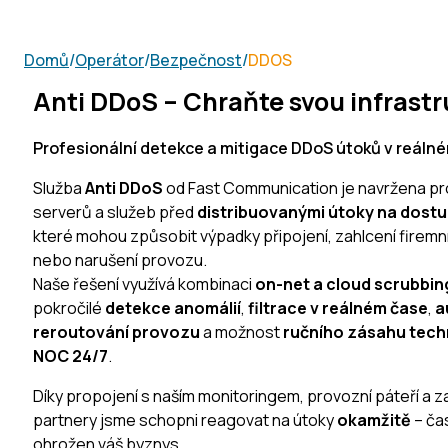
Domů
/
Operátor
/
Bezpečnost
/
DDOS
Anti DDoS – Chraňte svou infrast
Profesionální detekce a mitigace DDoS útoků v reáln
Služba
Anti DDoS
od Fast Communication je navržena pro
serverů a služeb před
distribuovanými útoky na dost
které mohou způsobit výpadky připojení, zahlcení firemní
nebo narušení provozu.
Naše řešení využívá kombinaci
on-net a cloud scrubbin
pokročilé
detekce anomálií
,
filtrace v reálném čase
,
a
reroutování provozu
a možnost
ručního zásahu tec
NOC 24/7
.
Díky propojení s naším monitoringem, provozní páteří a z
partnery jsme schopni reagovat na útoky
okamžitě
– čas
ohrožen váš byznys.