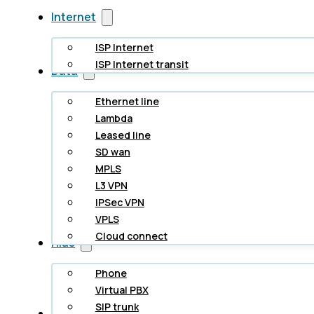
Internet
ISP Internet
ISP Internet transit
Data
Ethernet line
Lambda
Leased line
SD wan
MPLS
L3 VPN
IPSec VPN
VPLS
Cloud connect
Hlas
Phone
Virtual PBX
SIP trunk
Cloud