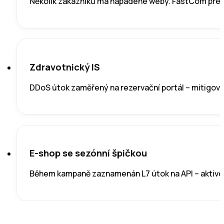
Několik zákazníků má napadené weby. FastCom přebír
Zdravotnický IS
DDoS útok zaměřený na rezervační portál – mitigov
E-shop se sezónní špičkou
Během kampaně zaznamenán L7 útok na API – aktivován