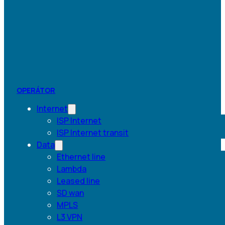
OPERÁTOR
Internet
ISP Internet
ISP Internet transit
Data
Ethernet line
Lambda
Leased line
SD wan
MPLS
L3 VPN