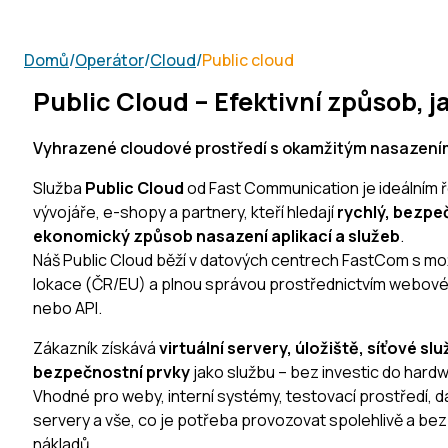
Domů
/
Operátor
/
Cloud
/
Public cloud
Public Cloud – Efektivní způsob, j
Vyhrazené cloudové prostředí s okamžitým nasazením
Služba
Public Cloud
od Fast Communication je ideálním ř
vývojáře, e-shopy a partnery, kteří hledají
rychlý, bezpe
ekonomický způsob nasazení aplikací a služeb
.
Náš Public Cloud běží v datových centrech FastCom s mo
lokace (ČR/EU) a plnou správou prostřednictvím webové
nebo API.
Zákazník získává
virtuální servery, úložiště, síťové slu
bezpečnostní prvky
jako službu – bez investic do hardw
Vhodné pro weby, interní systémy, testovací prostředí, d
servery a vše, co je potřeba provozovat spolehlivě a be
nákladů.