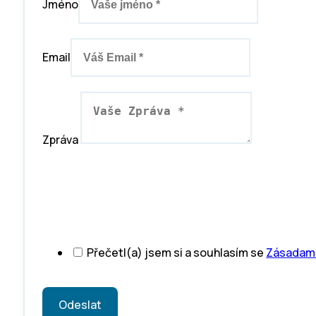
Jméno
Email
Zpráva
Přečetl(a) jsem si a souhlasím se
Zásadami
Odeslat