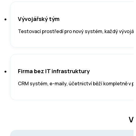
Vývojářský tým
Testovací prostředí pro nový systém, každý vývojář 
Firma bez IT infrastruktury
CRM systém, e-maily, účetnictví běží kompletně v p
V