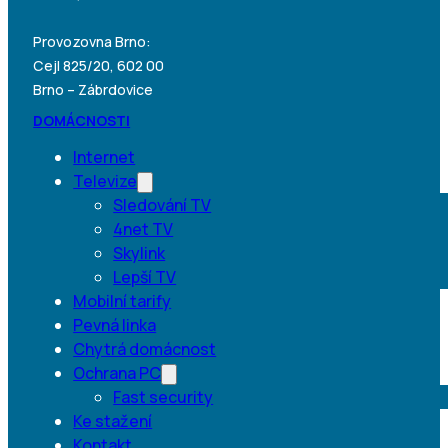
Provozovna Brno:
Cejl 825/20, 602 00
Brno – Zábrdovice
DOMÁCNOSTI
Internet
Televize
Sledování TV
4net TV
Skylink
Lepší TV
Mobilní tarify
Pevná linka
Chytrá domácnost
Ochrana PC
Fast security
Ke stažení
Kontakt