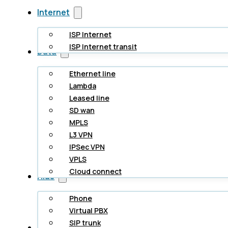
Internet
ISP Internet
ISP Internet transit
Data
Ethernet line
Lambda
Leased line
SD wan
MPLS
L3 VPN
IPSec VPN
VPLS
Cloud connect
Hlas
Phone
Virtual PBX
SIP trunk
Cloud