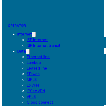
OPERÁTOR
Internet
ISP Internet
ISP Internet transit
Data
Ethernet line
Lambda
Leased line
SD wan
MPLS
L3 VPN
IPSec VPN
VPLS
Cloud connect