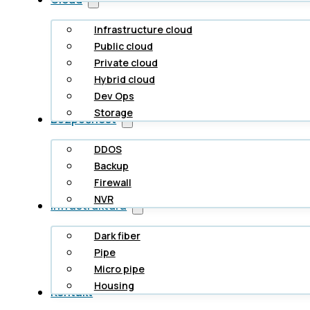
Infrastructure cloud
Public cloud
Private cloud
Hybrid cloud
Dev Ops
Storage
Bezpečnost
DDOS
Backup
Firewall
NVR
Infrastruktura
Dark fiber
Pipe
Micro pipe
Housing
Kontakt