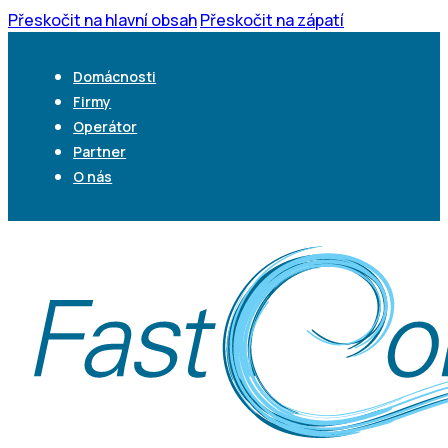
Přeskočit na hlavní obsah
Přeskočit na zápatí
Domácnosti
Firmy
Operátor
Partner
O nás