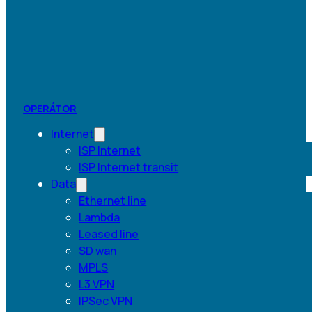
OPERÁTOR
Internet
ISP Internet
ISP Internet transit
Data
Ethernet line
Lambda
Leased line
SD wan
MPLS
L3 VPN
IPSec VPN