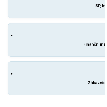
ISP, k
Finanční ins
Zákazníci