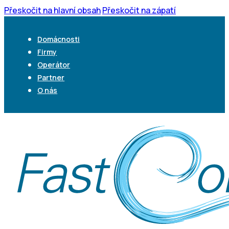
Přeskočit na hlavní obsah
Přeskočit na zápatí
Domácnosti
Firmy
Operátor
Partner
O nás