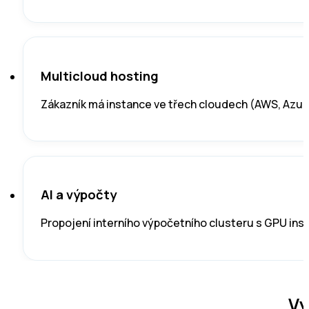
Multicloud hosting
Zákazník má instance ve třech cloudech (AWS, Azur
AI a výpočty
Propojení interního výpočetního clusteru s GPU inst
Vý