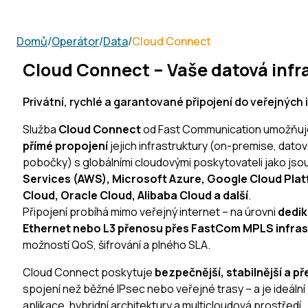
Domů
/
Operátor
/
Data
/
Cloud Connect
Cloud Connect – Vaše datová infr
Privátní, rychlé a garantované připojení do veřejných 
Služba
Cloud Connect
od Fast Communication umožňuj
přímé propojení
jejich infrastruktury (on-premise, dato
pobočky) s globálními cloudovými poskytovateli jako jso
Services (AWS), Microsoft Azure, Google Cloud Plat
Cloud, Oracle Cloud, Alibaba Cloud a další
.
Připojení probíhá mimo veřejný internet – na úrovni
dedik
Ethernet nebo L3 přenosu přes FastCom MPLS infras
možností QoS, šifrování a plného SLA.
Cloud Connect poskytuje
bezpečnější, stabilnější a př
spojení než běžné IPsec nebo veřejné trasy – a je ideální 
aplikace, hybridní architektury a multicloudová prostředí.