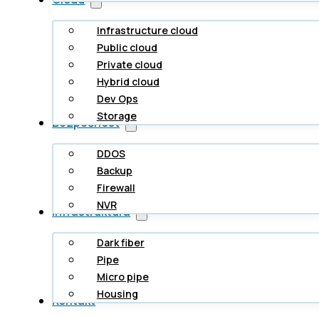
Infrastructure cloud
Public cloud
Private cloud
Hybrid cloud
Dev Ops
Storage
Bezpečnost
DDOS
Backup
Firewall
NVR
Infrastruktura
Dark fiber
Pipe
Micro pipe
Housing
Kontakt