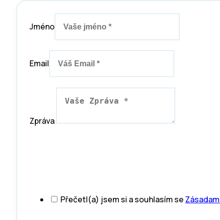
Jméno
Email
Zpráva
Přečetl(a) jsem si a souhlasím se
Zásadami