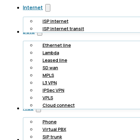
Internet
ISP Internet
ISP Internet transit
Data
Ethernet line
Lambda
Leased line
SD wan
MPLS
L3 VPN
IPSec VPN
VPLS
Cloud connect
Hlas
Phone
Virtual PBX
SIP trunk
Cloud