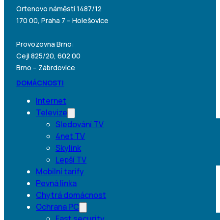
Ortenovo náměstí 1487/12
170 00, Praha 7 – Holešovice
Provozovna Brno:
Cejl 825/20, 602 00
Brno – Zábrdovice
DOMÁCNOSTI
Internet
Televize
Sledování TV
4net TV
Skylink
Lepší TV
Mobilní tarify
Pevná linka
Chytrá domácnost
Ochrana PC
Fast security