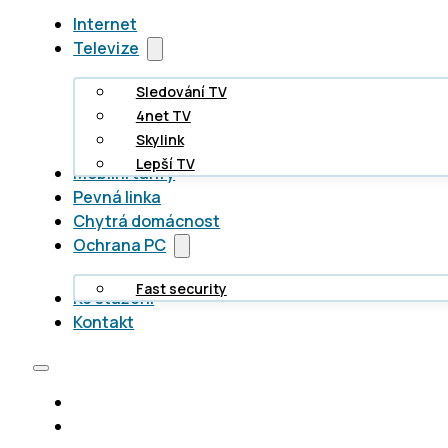
Internet
Televize
Sledování TV
4net TV
Skylink
Lepší TV
Mobilní tarify
Pevná linka
Chytrá domácnost
Ochrana PC
Fast security
Ke stažení
Kontakt