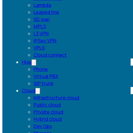
Lambda
Leased line
SD wan
MPLS
L3 VPN
IPSec VPN
VPLS
Cloud connect
Hlas
Phone
Virtual PBX
SIP trunk
Cloud
Infrastructure cloud
Public cloud
Private cloud
Hybrid cloud
Dev Ops