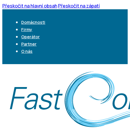
Přeskočit na hlavní obsah
Přeskočit na zápatí
Domácnosti
Firmy
Operátor
Partner
O nás