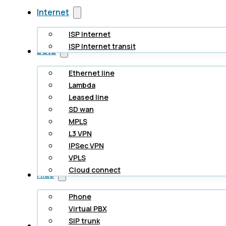
Internet
ISP Internet
ISP Internet transit
Data
Ethernet line
Lambda
Leased line
SD wan
MPLS
L3 VPN
IPSec VPN
VPLS
Cloud connect
Hlas
Phone
Virtual PBX
SIP trunk
Cloud