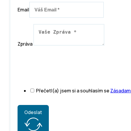
Email
Zpráva
Přečetl(a) jsem si a souhlasím se
Zásadami
Odeslat