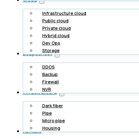
Infrastructure cloud
Public cloud
Private cloud
Hybrid cloud
Dev Ops
Storage
Bezpečnost
DDOS
Backup
Firewall
NVR
Infrastruktura
Dark fiber
Pipe
Micro pipe
Housing
Kontakt