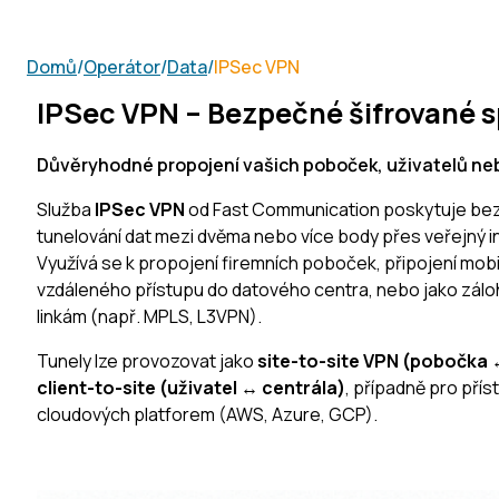
Domů
/
Operátor
/
Data
/
IPSec VPN
IPSec VPN – Bezpečné šifrované sp
Důvěryhodné propojení vašich poboček, uživatelů neb
Služba
IPSec VPN
od Fast Communication poskytuje be
tunelování dat mezi dvěma nebo více body přes veřejný i
Využívá se k propojení firemních poboček, připojení mobil
vzdáleného přístupu do datového centra, nebo jako záloh
linkám (např. MPLS, L3VPN).
Tunely lze provozovat jako
site-to-site VPN (pobočka
client-to-site (uživatel ↔ centrála)
, případně pro přís
cloudových platforem (AWS, Azure, GCP).