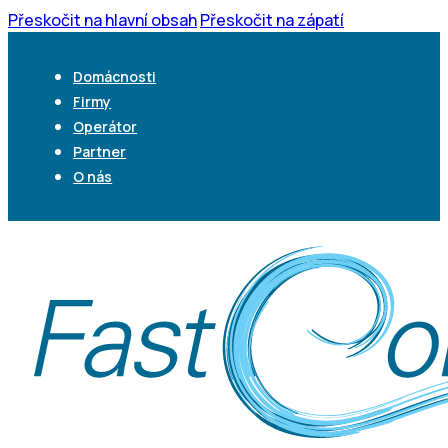
Přeskočit na hlavní obsah
Přeskočit na zápatí
Domácnosti
Firmy
Operátor
Partner
O nás