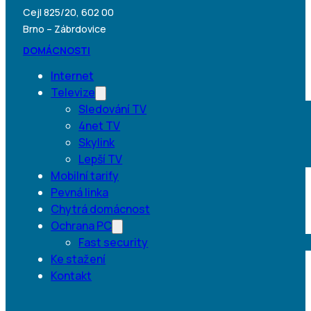
Cejl 825/20, 602 00
Brno – Zábrdovice
DOMÁCNOSTI
Internet
Televize
Sledování TV
4net TV
Skylink
Lepší TV
Mobilní tarify
Pevná linka
Chytrá domácnost
Ochrana PC
Fast security
Ke stažení
Kontakt