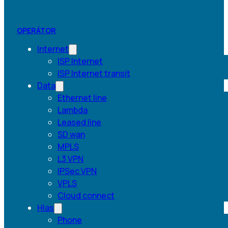
OPERÁTOR
Internet
ISP Internet
ISP Internet transit
Data
Ethernet line
Lambda
Leased line
SD wan
MPLS
L3 VPN
IPSec VPN
VPLS
Cloud connect
Hlas
Phone