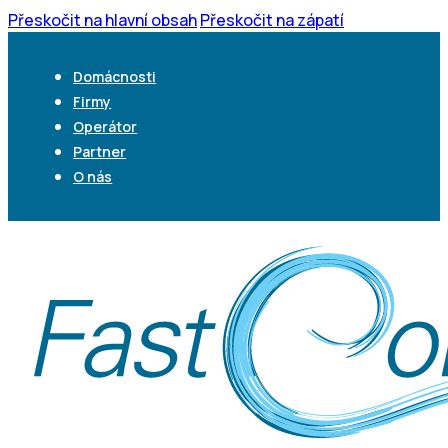
Přeskočit na hlavní obsah
Přeskočit na zápatí
Domácnosti
Firmy
Operátor
Partner
O nás