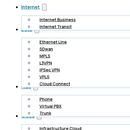
Internet
Internet Business
Internet Transit
Data
Ethernet LIne
SDwan
MPLS
L3VPN
IPSec VPN
VPLS
Cloud Connect
Hlas
Phone
Virtual PBX
Trunk
Cloud
Infrastructure Cloud