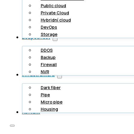
Public cloud
Private Cloud
Hybridní cloud
DevOps
Storage
Bezpečnost
DDOS
Backup
Firewall
NVR
Infrastruktura
Dark fiber
Pipe
Micro pipe
Housing
Kontakt