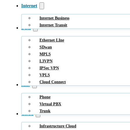
Internet
Internet Business
Internet Transit
Data
Ethernet LIne
SDwan
MPLS
L3VPN
IPSec VPN
VPLS
Cloud Connect
Hlas
Phone
Virtual PBX
Trunk
Cloud
Infrastructure Cloud