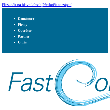
Přeskočit na hlavní obsah
Přeskočit na zápatí
Domácnosti
Firmy
Operátor
Partner
O nás