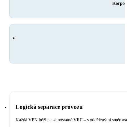
Korpora
Logická separace provozu
Každá VPN běží na samostatné VRF – s oddělenými směrovacími