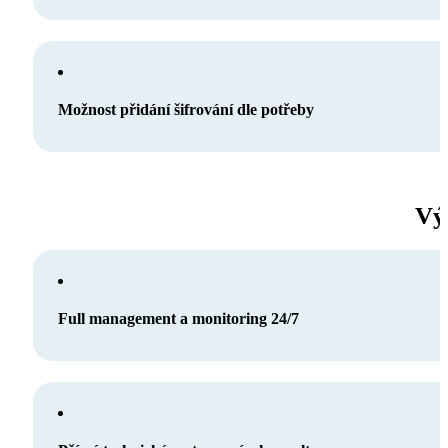
Možnost přidání šifrování dle potřeby
Vý
Full management a monitoring 24/7