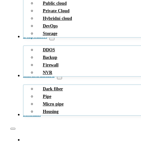
Public cloud
Private Cloud
Hybridní cloud
DevOps
Storage
Bezpečnost
DDOS
Backup
Firewall
NVR
Infrastruktura
Dark fiber
Pipe
Micro pipe
Housing
Kontakt