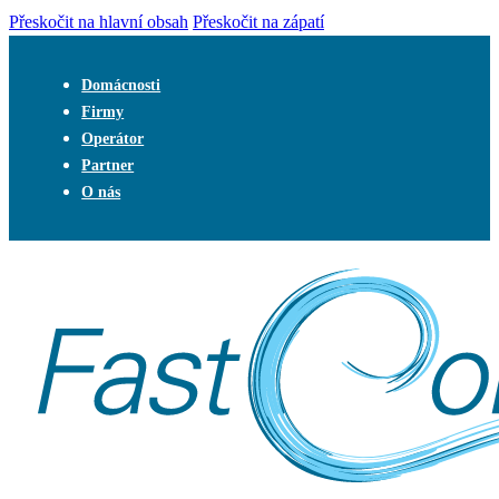
Přeskočit na hlavní obsah
Přeskočit na zápatí
Domácnosti
Firmy
Operátor
Partner
O nás