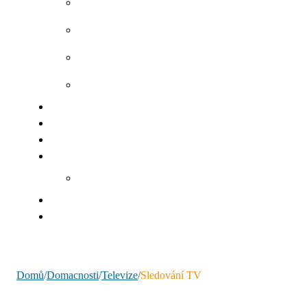
Domů
/
Domacnosti
/
Televize
/
Sledování TV