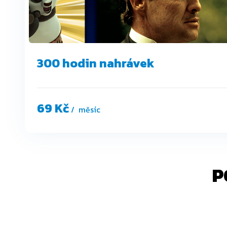
300 hodin nahrávek
69 Kč
/ měsíc
P