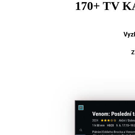
170+ TV 
Vyz
Z