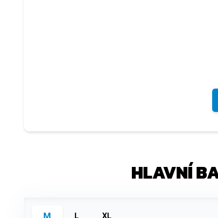
HLAVNÍ B
M
L
XL