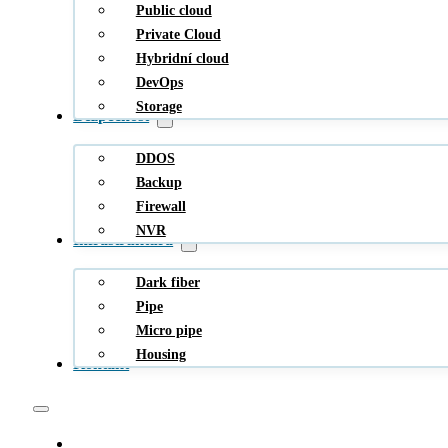
Public cloud
Private Cloud
Hybridní cloud
DevOps
Storage
Bezpečnost
DDOS
Backup
Firewall
NVR
Infrastruktura
Dark fiber
Pipe
Micro pipe
Housing
Kontakt