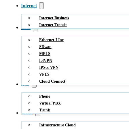
Internet
Internet Business
Internet Transit
Data
Ethernet LIne
SDwan
MPLS
L3VPN
IPSec VPN
VPLS
Cloud Connect
Hlas
Phone
Virtual PBX
Trunk
Cloud
Infrastructure Cloud