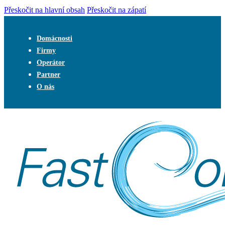
Přeskočit na hlavní obsah
Přeskočit na zápatí
Domácnosti
Firmy
Operátor
Partner
O nás