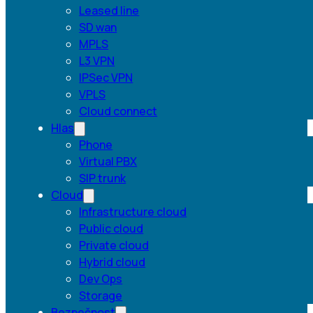
Leased line
SD wan
MPLS
L3 VPN
IPSec VPN
VPLS
Cloud connect
Hlas
Phone
Virtual PBX
SIP trunk
Cloud
Infrastructure cloud
Public cloud
Private cloud
Hybrid cloud
Dev Ops
Storage
Bezpečnost