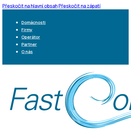
Přeskočit na hlavní obsah
Přeskočit na zápatí
Domácnosti
Firmy
Operátor
Partner
O nás