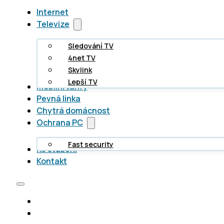
Internet
Televize
Sledování TV
4net TV
Skylink
Lepší TV
Mobilní tarify
Pevná linka
Chytrá domácnost
Ochrana PC
Fast security
Ke stažení
Kontakt